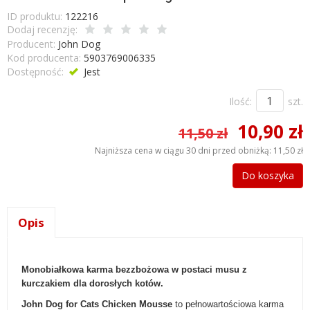
ID produktu:
122216
Dodaj recenzję:
Producent:
John Dog
Kod producenta:
5903769006335
Dostępność:
Jest
Ilość:
szt.
10,90 zł
11,50 zł
Najniższa cena w ciągu 30 dni przed obniżką:
11,50 zł
Do koszyka
Opis
Monobiałkowa karma bezzbożowa w postaci musu z
kurczakiem dla dorosłych kotów.
John Dog for Cats Chicken Mousse
to pełnowartościowa karma