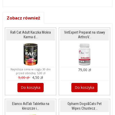
Zobacz również
Rafi Cat Adult Kaczka Mokra
VetExpert Preparat na stawy
Karma d...
ArthroV...
Najniższa cena w ciągu 30 dni
79,00 zł
przed obniżką:
5,00 zł
5,00 zł
4,50 zł
Do koszyka
Do koszyka
Elanco AdTab Tabletka na
Opharm Dogs&Cats Pet
kleszcze i...
Wipes Chustecz...