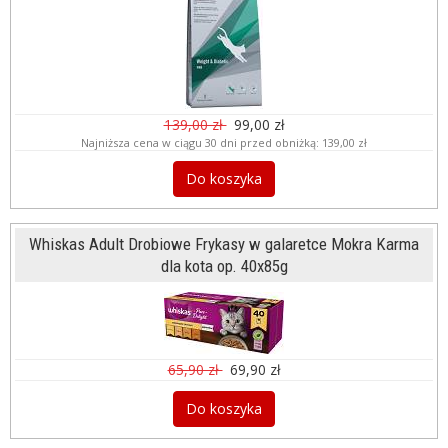
139,00 zł
99,00 zł
Najniższa cena w ciągu 30 dni przed obniżką:
139,00 zł
Do koszyka
Whiskas Adult Drobiowe Frykasy w galaretce Mokra Karma
dla kota op. 40x85g
65,90 zł
69,90 zł
Do koszyka