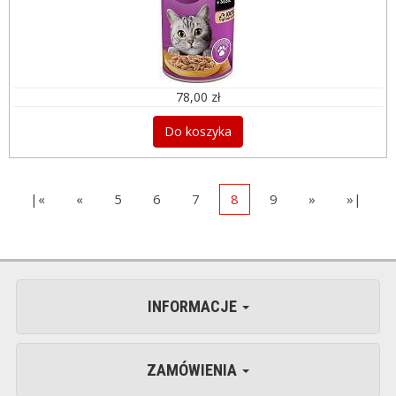
78,00 zł
Do koszyka
|«
«
5
6
7
8
9
»
»|
INFORMACJE
ZAMÓWIENIA