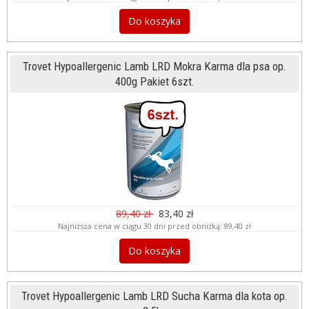
Do koszyka
Trovet Hypoallergenic Lamb LRD Mokra Karma dla psa op.
400g Pakiet 6szt.
89,40 zł
83,40 zł
Najniższa cena w ciągu 30 dni przed obniżką:
89,40 zł
Do koszyka
Trovet Hypoallergenic Lamb LRD Sucha Karma dla kota op.