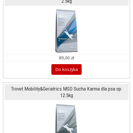
2.5kg
89,00 zł
Do koszyka
Trovet Mobility&Geriatrics MGD Sucha Karma dla psa op.
12.5kg