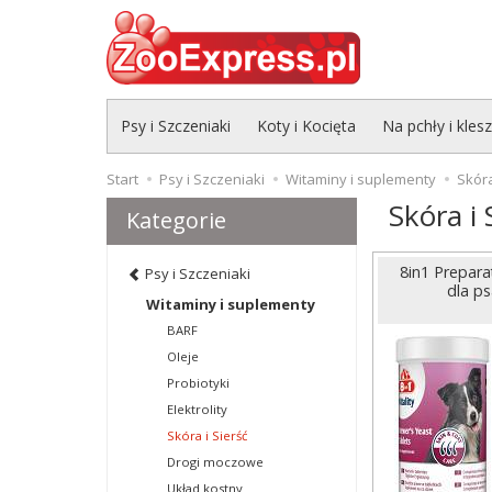
Psy i Szczeniaki
Koty i Kocięta
Na pchły i kles
Start
Psy i Szczeniaki
Witaminy i suplementy
Skóra
Skóra i 
Kategorie
8in1 Preparat
Psy i Szczeniaki
dla ps
Witaminy i suplementy
BARF
Oleje
Probiotyki
Elektrolity
Skóra i Sierść
Drogi moczowe
Układ kostny