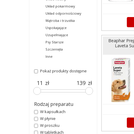
Układ pokarmowy
Układ odpornościowy
Wątroba i trzustka
Uspokajające
Uzupełniające
Beaphar Prep
Psy Starsze
Laveta Su
Szczenięta
Inne
Pokaż produkty dostępne
zł
zł
Rodzaj preparatu
W kapsułkach
W płynie
W proszku
W tabletkach