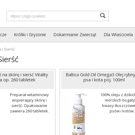
Wyszukaj
zcze
Króliki i Gryzonie
Dokarmianie Zwierząt
Dla Właściciela
 i Sierść
Sierść
 na skórę i siersć Vitality
Baltica Gold Oil Omega3 Olej rybny
a op. 260 tabletek
psa i kota poj. 100ml
Preparat witaminowy
100% oleju z dzikic
wspierający skórę i
morskich bogaty
sierść. Opakowanie
kwasy tłuszczowe
zawiera 260 tabletek.
psów i kotów.