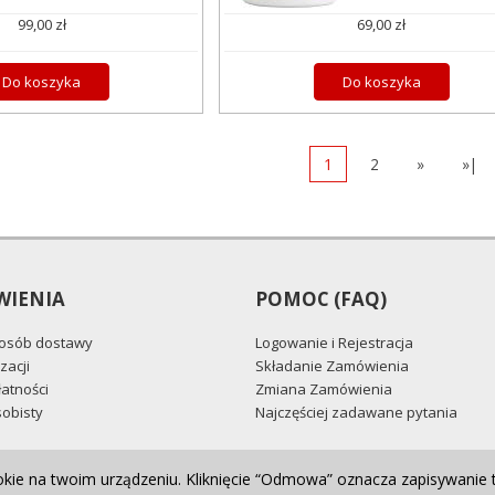
99,00 zł
69,00 zł
Do koszyka
Do koszyka
1
2
»
»|
IENIA
POMOC (FAQ)
posób dostawy
Logowanie i Rejestracja
zacji
Składanie Zamówienia
atności
Zmiana Zamówienia
obisty
Najczęściej zadawane pytania
okie na twoim urządzeniu. Kliknięcie “Odmowa” oznacza zapisywanie 