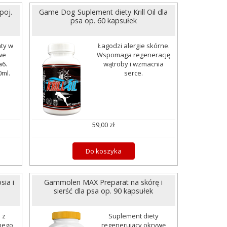
poj.
Game Dog Suplement diety Krill Oil dla
psa op. 60 kapsułek
aty w
Łagodzi alergie skórne.
we
Wspomaga regenerację
6.
wątroby i wzmacnia
ml.
serce.
59,00 zł
Do koszyka
sia i
Gammolen MAX Preparat na skórę i
sierść dla psa op. 90 kapsułek
 z
Suplement diety
anego
regenerujący okrywę