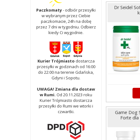
Dr Seidel Sof
Paczkomaty
- odbiór przesyłki
k
w wybranym przez Ciebie
paczkomacie, 24h na dobę
przez 7 dni w tygodniu. Odbierz
kiedy Ci wygodnie.
Kurier Trójmiasto
dostarcza
przesyłki w godzinach od 16:00
do 22:00 na terenie Gdańska,
Gdyni i Sopotu.
UWAGA! Zmiana dla dostaw
w Rumi.
Od 20.11.2023 roku
Kurier Trójmiasto dostarcza
przesyłki do Rumi we wtorki i
czwartki.
Game Dog S
Forte dla