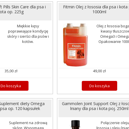
t Pills Skin Care dla psa i
Fitmin Olej z łososia dla psa i kota 
ota op. 225g
1000ml
Miękkie kęsy
Olej z łososia bog
poprawiające kondycję
kwasy tłuszczo
skóry i sierści dla psów i
Omega3 i Omega
kotów.
Opakowanie 1000
35,00 zł
49,00 zł
Do koszyka
Do koszyka
uplement diety Omega
Gammolen Joint Support Olej z łoso
 psa op. 120 kapsułek
lniany dla psa i kota poj. 250ml
Suplement na zdrową
Połączenie oleju
skórę. Wspomaga
łososia i oleju lni