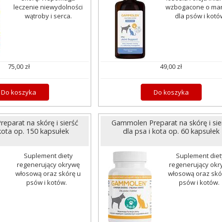
leczenie niewydolności
wzbogacone o ma
wątroby i serca.
dla psów i kotó
75,00 zł
49,00 zł
Do koszyka
Do koszyka
parat na skórę i sierść
Gammolen Preparat na skórę i sie
 kota op. 150 kapsułek
dla psa i kota op. 60 kapsułek
Suplement diety
Suplement diet
regenerujący okrywę
regenerujący okr
włosową oraz skórę u
włosową oraz skó
psów i kotów.
psów i kotów