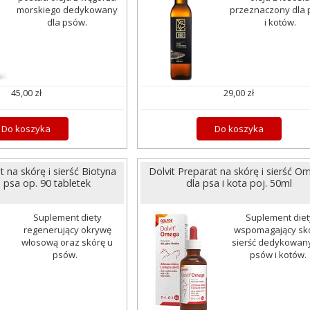
morskiego dedykowany
przeznaczony dla
dla psów.
i kotów.
45,00 zł
29,00 zł
Do koszyka
Do koszyka
t na skórę i sierść Biotyna
Dolvit Preparat na skórę i sierść 
psa op. 90 tabletek
dla psa i kota poj. 50ml
Suplement diety
Suplement diet
regenerujący okrywę
wspomagający skó
włosową oraz skórę u
sierść dedykowany
psów.
psów i kotów