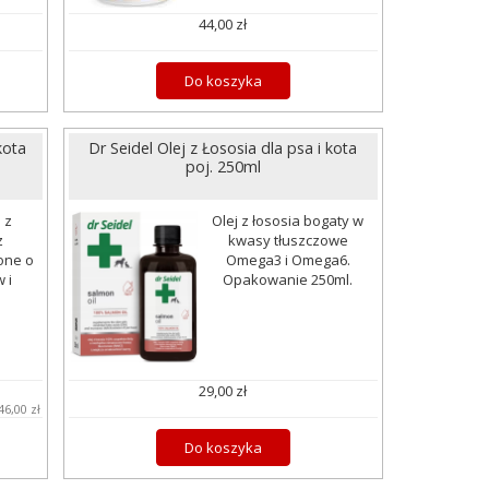
44,00 zł
Do koszyka
kota
Dr Seidel Olej z Łososia dla psa i kota
poj. 250ml
 z
Olej z łososia bogaty w
z
kwasy tłuszczowe
one o
Omega3 i Omega6.
 i
Opakowanie 250ml.
29,00 zł
46,00 zł
Do koszyka