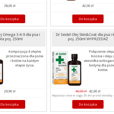
28,00 zł
42,00 zł
Do koszyka
Do koszyka
ej Omega 3-6-9 dla psa i
Dr Seidel Olej Skin&Coat dla psa i 
ota poj. 250ml
poj. 250ml WYPRZEDAŻ
Kompozycja 4 olejów
Połączenie oleju
przeznaczona dla psów
łososia i oleju 
i kotów na każdym
wiesiołka wzbogac
etapie życia.
biotynę dla psów
kotów.
29,90 zł
46,00 zł
42,00 zł
Najniższa cena w ciągu 30 dni przed obniżką:
Do koszyka
Do koszyka