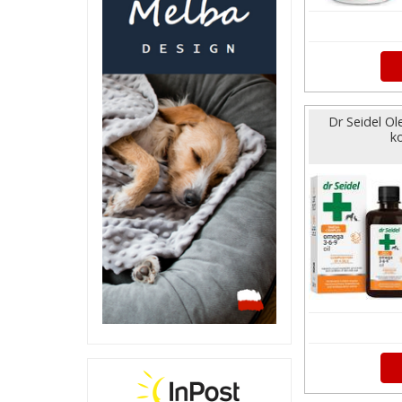
Dr Seidel Ol
k