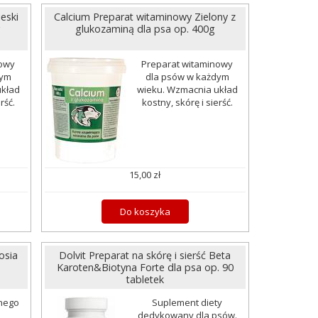
eski
Calcium Preparat witaminowy Zielony z
g
glukozaminą dla psa op. 400g
nowy
Preparat witaminowy
dym
dla psów w każdym
układ
wieku. Wzmacnia układ
rść.
kostny, skórę i sierść.
15,00 zł
Do koszyka
osia
Dolvit Preparat na skórę i sierść Beta
Karoten&Biotyna Forte dla psa op. 90
tabletek
nego
Suplement diety
dedykowany dla psów.