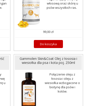
ngan
włosową oraz skórę u
w.
psów wszystkich ras.
99,00 zł
Do koszyka
rść
Gammolen Skin&Coat Olej z łososia i
wiesiołka dla psa i kota poj. 250ml
y
Połączenie oleju z
ywę
łososia i oleju z
rę u
wiesiołka wzbogacone o
.
biotynę dla psów i
kotów.