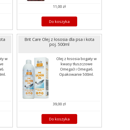
11,00 zł
Do koszyka
ota
Brit Care Olej z łososia dla psa i kota
poj. 500ml
aty w
Olej z łososia bogaty w
we
kwasy tłuszczowe
6.
Omega3 i Omega6.
ml.
Opakowanie 500ml.
39,00 zł
Do koszyka