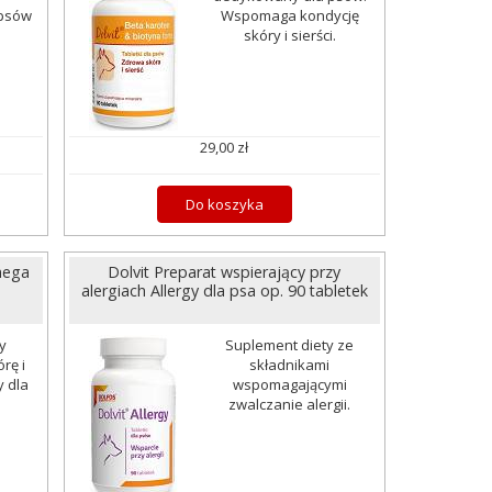
 psów
Wspomaga kondycję
skóry i sierści.
29,00 zł
Do koszyka
Omega
Dolvit Preparat wspierający przy
alergiach Allergy dla psa op. 90 tabletek
y
Suplement diety ze
rę i
składnikami
 dla
wspomagającymi
.
zwalczanie alergii.