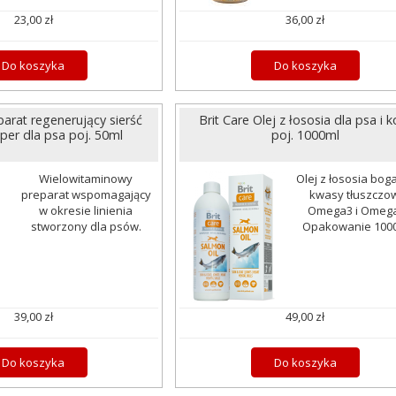
23,00 zł
36,00 zł
Do koszyka
Do koszyka
arat regenerujący sierść
Brit Care Olej z łososia dla psa i k
per dla psa poj. 50ml
poj. 1000ml
Wielowitaminowy
Olej z łososia bog
preparat wspomagający
kwasy tłuszczo
w okresie linienia
Omega3 i Omega
stworzony dla psów.
Opakowanie 1000
39,00 zł
49,00 zł
Do koszyka
Do koszyka