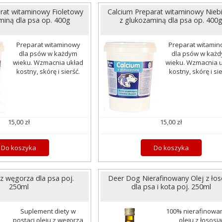
rat witaminowy Fioletowy
Calcium Preparat witaminowy Niebi
miną dla psa op. 400g
z glukozaminą dla psa op. 400
Preparat witaminowy
Preparat witami
dla psów w każdym
dla psów w każ
wieku. Wzmacnia układ
wieku. Wzmacnia 
kostny, skórę i sierść.
kostny, skórę i sie
15,00 zł
15,00 zł
Do koszyka
Do koszyka
 z węgorza dla psa poj.
Deer Dog Nierafinowany Olej z łos
250ml
dla psa i kota poj. 250ml
Suplement diety w
100% nierafinowa
postaci oleju z węgorza
oleju z łososia