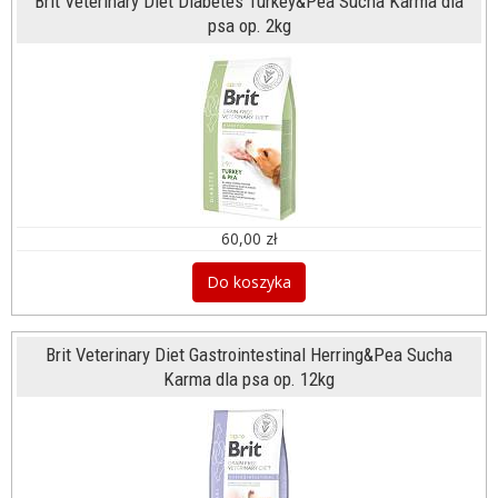
Brit Veterinary Diet Diabetes Turkey&Pea Sucha Karma dla
psa op. 2kg
60,00 zł
Do koszyka
Brit Veterinary Diet Gastrointestinal Herring&Pea Sucha
Karma dla psa op. 12kg