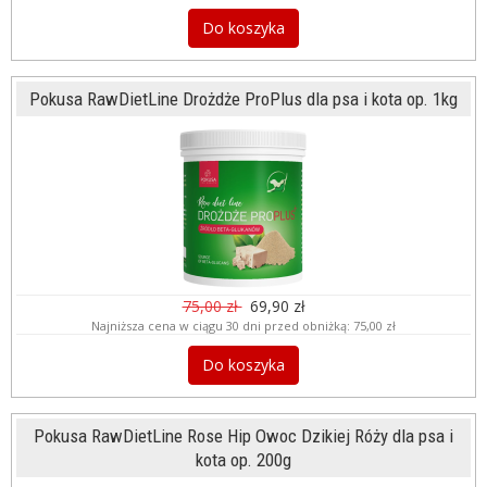
Do koszyka
Pokusa RawDietLine Drożdże ProPlus dla psa i kota op. 1kg
75,00 zł
69,90 zł
Najniższa cena w ciągu 30 dni przed obniżką:
75,00 zł
Do koszyka
Pokusa RawDietLine Rose Hip Owoc Dzikiej Róży dla psa i
kota op. 200g