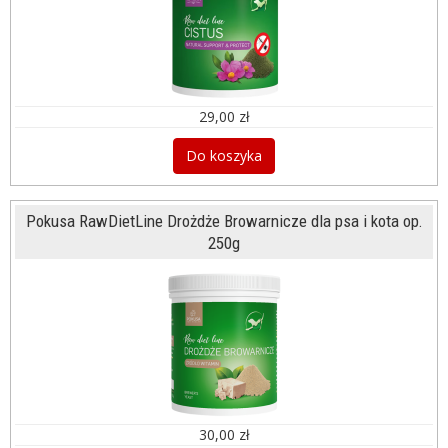
29,00 zł
Do koszyka
Pokusa RawDietLine Drożdże Browarnicze dla psa i kota op.
250g
30,00 zł