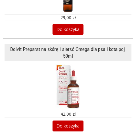
29,00 zł
Do koszyka
Dolvit Preparat na skórę i sierść Omega dla psa i kota poj.
50ml
42,00 zł
Do koszyka