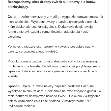
Bezzapachowy, ultra drobny żwirek silikonowy dla kotów,
niezbrylający.
Calitti
to żwirek stworzony z myślą o wygodzie zarówno kotów jak
i ich właścicieli. Wyprodukowany z bardzo chłonnych ziarenek,
które doskonale pochłaniają ciecz. Dodatkowo dzięki swojej
formule nie pyli dzięki czemu idealnie nada się dla kocich
alergików
Po wyjęciu nieczystości, żwirek w kuwecie pozostaje suchy i
czysty, co przedłuża jego trwałość.
Produkt pomaga zadbać o naturalne potrzeby kota zapewniając
mu higieniczną toaletę. Dodatkowo granulki nie przyklejają się do
łapek co dodatkowo ułatwia utrzymanie czystości w okolicach
kuwety.
Sposób użycia
: Kuwetę należy napełnić żwirkiem Calitti na
wysokość minimum 4cm. Codziennie usuwać zbrylone grudki i w
razie potrzeby dosypywać nowego żwirku. Co około 2-4 tygodnie
należy wymieniać całą ilość podłoża. Zużytego żwirku NIE
utylizować toalecie.