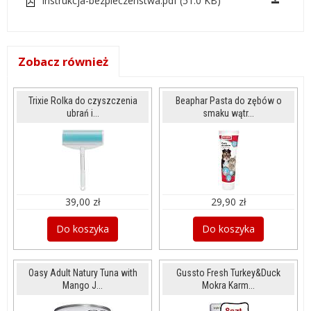
instrukcja-bezpieczenstwa.pdf (51.0 KB)
Zobacz również
Trixie Rolka do czyszczenia
Beaphar Pasta do zębów o
ubrań i...
smaku wątr...
39,00 zł
29,90 zł
Do koszyka
Do koszyka
Oasy Adult Natury Tuna with
Gussto Fresh Turkey&Duck
Mango J...
Mokra Karm...