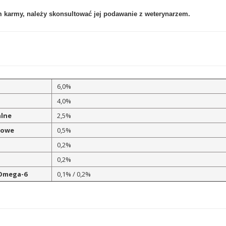
 karmy, należy skonsultować jej podawanie z weterynarzem.
6,0%
4,0%
alne
2,5%
rowe
0,5%
0,2%
0,2%
 Omega-6
0,1% / 0,2%