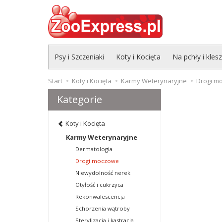
Psy i Szczeniaki
Koty i Kocięta
Na pchły i kles
Start
Koty i Kocięta
Karmy Weterynaryjne
Drogi m
Kategorie
Koty i Kocięta
Karmy Weterynaryjne
Dermatologia
Drogi moczowe
Niewydolność nerek
Otyłość i cukrzyca
Rekonwalescencja
Schorzenia wątroby
Sterylizacja i kastracja