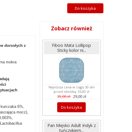
Do koszyka
Zobacz również
Fiboo Mata Lollipop
ów dorosłych z
Sticky kolor ni...
rma mokra
adają
ości
Najniższa cena w ciągu 30 dni
ytuacjach
przed obniżką:
35,00 zł
35,00 zł
29,00 zł
z kurczaka 6%,
Do koszyka
waszająca mocz),
0,003%,
Lactobacillus
Pan Mięsko Adult Indyk z
tuńczykiem...