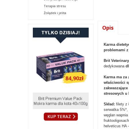
Terapia stresu
Żołądek i jelita
Opis
Karma dietety
problemami 
Brit Veterinar
dedykowana
d
Karma ma za z
właściwości 
zakwaszające
stresowych u 
Skład:
filety 
serwatka 5%*, 
węglan wapnia
fruktooligosac
helveticus HA 