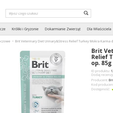
Wyszukaj
zcze
Króliki i Gryzonie
Dokarmianie Zwierząt
Dla Właściciela
oczowe
Brit Veterinary Diet Urinary&Stress Relief Turkey Mokra Karma 
Brit Ve
Relief 
op. 85
ID produktu:
1
Dodaj recenzj
Producent:
Bri
Kod producen
Dostępność: