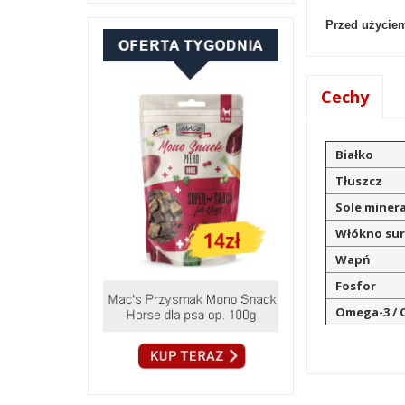
Przed użyciem
Cechy
Białko
Tłuszcz
Sole miner
Włókno su
Wapń
Fosfor
Omega-3 /