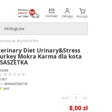
Kontakt
Zaloguj
Koszyk
EKOlogiczne
dla kota op. 85g SASZETKA
terinary Diet Urinary&Stress
Turkey Mokra Karma dla kota
g SASZETKA
24286
ę:
t VET
ta:
8595602566778
Jest
Ilość:
szt.
8,00 zł