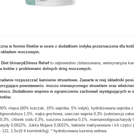
czna w formie filetów w sosie z dodatkiem indyka przeznaczona dla kot
z układem moczowym.
y Diet Urinary&Stress Relief
to odpowiednio zbilansowana, weterynaryjna ka
la kotów z problemami dolnych dróg moczowych.
adanie rozpuszczać kamienie struwitowe. Zawarte w niej składniki posi
sprzyjające powstawaniu moczu nienasyconego struwitem oraz właściw
 mocz. Dodatkowo wspiera w ograniczeniu zachowań występujących w s
kotów.
z 80% mięsa (60% kurczak, 15% wątroba, 5% indyk), hydrolizowana wątroba 
lignoceluloza 1,5%, mąka grochowa, siarczan wapnia 0,3% (substancja zak
 0,3%, chlorek sodu 0,3%, suszona żurawina 0,1%, mannanooligosacharydy 
harydy 0,0022%, Jukka Mojave 0,0022%, bakterie inaktywowane i ich części (
– 122, 1,5x10 4 komórek/kg). * hydrolizowana kazeina wołowa