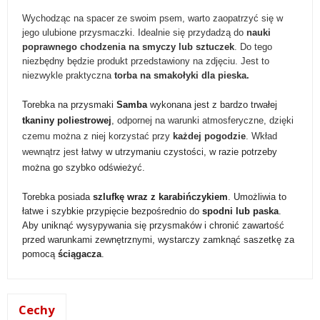
Wychodząc na spacer ze swoim psem, warto zaopatrzyć się w
jego ulubione przysmaczki. Idealnie się przydadzą do
nauki
poprawnego chodzenia na smyczy lub sztuczek
.
Do tego
niezbędny będzie produkt przedstawiony na zdjęciu. Jest to
niezwykle praktyczna
torba na smakołyki dla pieska.
Torebka na przysmaki
Samba
wykonana jest z bardzo trwałej
tkaniny poliestrowej
,
odpornej na warunki atmosferyczne, dzięki
czemu można z niej korzystać przy
każdej pogodzie
. Wkład
wewnątrz jest łatwy
w utrzymaniu czystości, w razie potrzeby
można go szybko odświeżyć.
Torebka posiada
szlufkę wraz z karabińczykiem
. Umożliwia to
łatwe i szybkie przypięcie bezpośrednio do
spodni lub paska
.
Aby uniknąć wysypywania się przysmaków i chronić zawartość
przed warunkami zewnętrznymi, wystarczy zamknąć saszetkę za
pomocą
ściągacza
.
Cechy