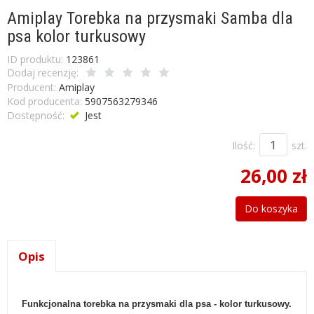
Amiplay Torebka na przysmaki Samba dla
psa kolor turkusowy
ID produktu:
123861
Dodaj recenzję:
Producent:
Amiplay
Kod producenta:
5907563279346
Dostępność:
Jest
Ilość:
szt.
26,00 zł
Do koszyka
Opis
Funkcjonalna torebka na przysmaki dla psa - kolor turkusowy.