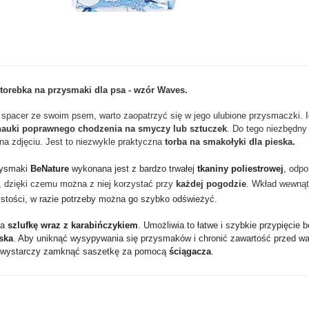
torebka na przysmaki dla psa - wzór Waves.
pacer ze swoim psem, warto zaopatrzyć się w jego ulubione przysmaczki. Id
nauki poprawnego chodzenia na smyczy lub sztuczek
.
Do tego niezbędny 
na zdjęciu. Jest to niezwykle praktyczna
torba na smakołyki dla pieska.
zysmaki
BeNature
wykonana jest z bardzo trwałej
tkaniny poliestrowej
,
odpo
 dzięki czemu można z niej korzystać przy
każdej pogodzie
. Wkład wewnąt
stości, w razie potrzeby można go szybko odświeżyć.
da
szlufkę wraz z karabińczykiem
. Umożliwia to łatwe i szybkie przypięcie 
ska
. Aby uniknąć wysypywania się przysmaków i chronić zawartość przed w
 wystarczy zamknąć saszetkę za pomocą
ściągacza
.