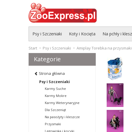
Psy i Szczeniaki
Koty i Kocięta
Na pchły i kles
Start
Psy i Szczeniaki
Amiplay Torebka na przysmaki
Kategorie
Strona główna
Psy i Szczeniaki
Karmy Suche
Karmy Mokre
Karmy Weterynaryjne
Dla Szczeniąt
Na pasożyty i kleszcze
Przysmaki
Legowiska i kocyki