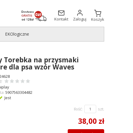
Kontakt
Zaloguj
Koszyk
EKOlogiczne
y Torebka na przysmaki
re dla psa wzór Waves
24628
ę:
iplay
ta:
5907563304482
Jest
Ilość:
szt.
38,00 zł