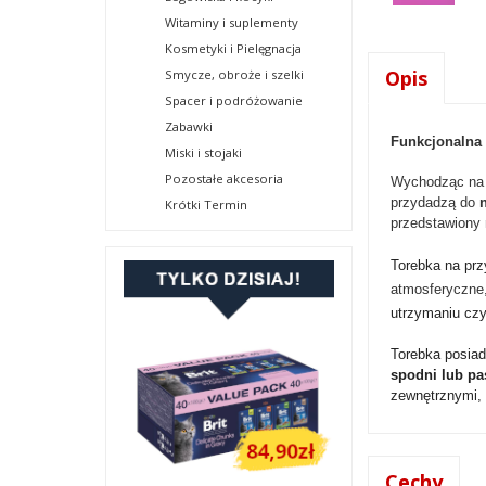
Witaminy i suplementy
Kosmetyki i Pielęgnacja
Opis
Smycze, obroże i szelki
Spacer i podróżowanie
Zabawki
Funkcjonalna 
Miski i stojaki
Pozostałe akcesoria
Wychodząc na s
przydadzą do
Krótki Termin
przedstawiony 
Torebka na pr
atmosferyczne,
utrzymaniu czy
Torebka posia
spodni lub pa
zewnętrznymi,
Cechy