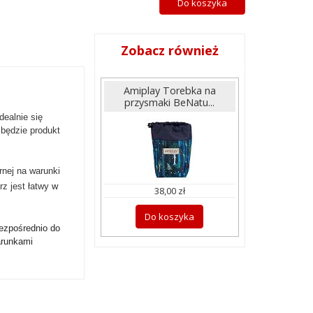
Do koszyka
Zobacz również
Amiplay Torebka na
przysmaki BeNatu...
ealnie się
będzie produkt
rnej na warunki
rz jest łatwy
w
38,00 zł
Do koszyka
bezpośrednio do
arunkami