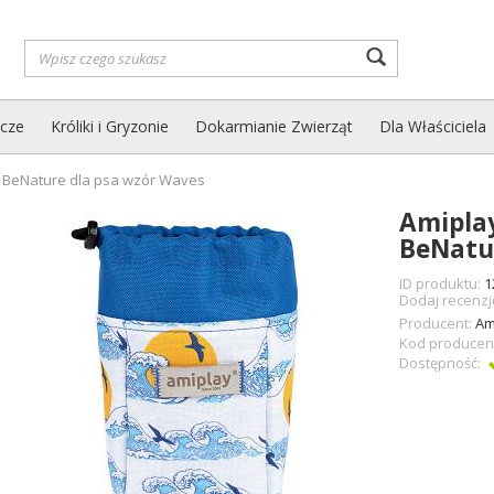
Wyszukaj
zcze
Króliki i Gryzonie
Dokarmianie Zwierząt
Dla Właściciela
 BeNature dla psa wzór Waves
Amipla
BeNatu
ID produktu:
1
Dodaj recenzj
Producent:
Am
Kod producen
Dostępność: