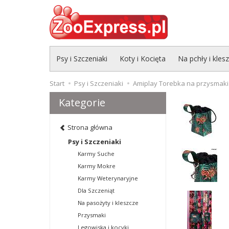
Psy i Szczeniaki
Koty i Kocięta
Na pchły i kles
Start
Psy i Szczeniaki
Amiplay Torebka na przysmaki
Kategorie
Strona główna
Psy i Szczeniaki
Karmy Suche
Karmy Mokre
Karmy Weterynaryjne
Dla Szczeniąt
Na pasożyty i kleszcze
Przysmaki
Legowiska i kocyki