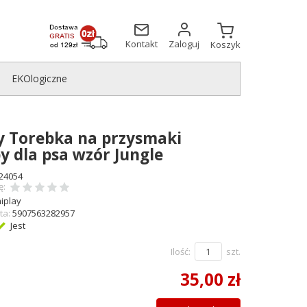
Kontakt
Zaloguj
Koszyk
EKOlogiczne
y Torebka na przysmaki
 dla psa wzór Jungle
24054
ę:
iplay
ta:
5907563282957
Jest
Ilość:
szt.
35,00 zł