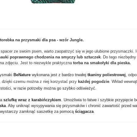
torebka na przysmaki dla psa - wzór Jungle.
pacer ze swoim psem, warto zaopatrzyć się w jego ulubione przysmaczki. Id
nauki poprawnego chodzenia na smyczy lub sztuczek
.
Do tego niezbędny 
na zdjęciu. Jest to niezwykle praktyczna
torba na smakołyki dla pieska.
zysmaki
BeNature
wykonana jest z bardzo trwałej
tkaniny poliestrowej
,
odpo
 dzięki czemu można z niej korzystać przy
każdej pogodzie
. Wkład wewnąt
stości, w razie potrzeby można go szybko odświeżyć.
da
szlufkę wraz z karabińczykiem
. Umożliwia to łatwe i szybkie przypięcie 
ska
. Aby uniknąć wysypywania się przysmaków i chronić zawartość przed w
 wystarczy zamknąć saszetkę za pomocą
ściągacza
.