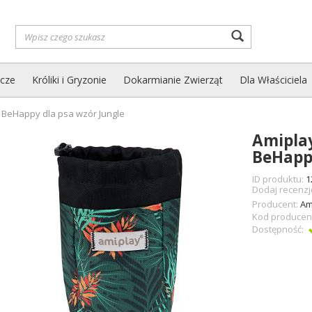
Wyszukaj
zcze
Króliki i Gryzonie
Dokarmianie Zwierząt
Dla Właściciela
 BeHappy dla psa wzór Jungle
Amipla
BeHappy
ID produktu:
1
Dodaj recenzj
Producent:
Am
Kod producen
Dostępność: