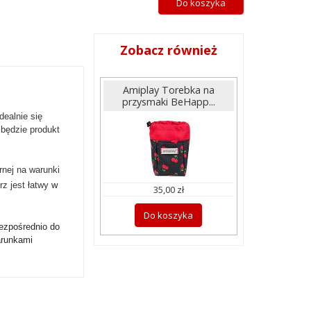
Do koszyka
Zobacz również
Amiplay Torebka na
przysmaki BeHapp...
ealnie się
będzie produkt
rnej na warunki
rz jest łatwy
w
35,00 zł
Do koszyka
bezpośrednio do
arunkami