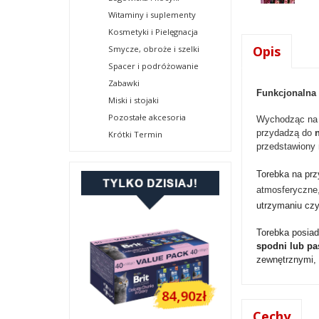
Witaminy i suplementy
Kosmetyki i Pielęgnacja
Opis
Smycze, obroże i szelki
Spacer i podróżowanie
Zabawki
Funkcjonalna 
Miski i stojaki
Pozostałe akcesoria
Wychodząc na s
przydadzą do
Krótki Termin
przedstawiony 
Torebka na pr
atmosferyczne,
utrzymaniu czy
Torebka posia
spodni lub pa
zewnętrznymi,
Cechy