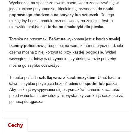
Wychodząc na spacer ze swoim psem, warto zaopatrzyć się w
jego ulubione przysmaczki. Idealnie się przydadzą do
nauki
poprawnego chodzenia na smyczy lub sztuczek
.
Do tego
niezbędny będzie produkt przedstawiony na zdjęciu. Jest to
niezwykle praktyczna
torba na smakołyki dla pieska.
Torebka na przysmaki
BeNature
wykonana jest z bardzo trwałej
tkaniny poliestrowej
,
odpornej na warunki atmosferyczne, dzięki
czemu można z niej korzystać przy
każdej pogodzie
. Wkład
wewnątrz jest łatwy
w utrzymaniu czystości, w razie potrzeby
można go szybko odświeżyć.
Torebka posiada
szlufkę wraz z karabińczykiem
. Umożliwia to
łatwe i szybkie przypięcie bezpośrednio do
spodni lub paska
.
Aby uniknąć wysypywania się przysmaków i chronić zawartość
przed warunkami zewnętrznymi, wystarczy zamknąć saszetkę za
pomocą
ściągacza
.
Cechy