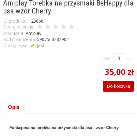
Amiplay Torebka na przysmaki BeHappy dla
psa wzór Cherry
ID produktu:
123866
Dodaj recenzję:
Producent:
Amiplay
Kod producenta:
5907563282902
Dostępność:
Jest
Ilość:
szt.
35,00 zł
Do koszyka
Opis
Funkcjonalna torebka na przysmaki dla psa - wzór Cherry.